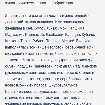
живого художественного воображения.
Значительного развития достигли золотошвейное
дело и кайтагская вышивка. Ими занимались
женщины в сел. Кумух, Хунзах, Чох, Гапшима,
Маджалис, Баршамай, Джибахни, Карацан, Кубачи,
Каякент, Тарки, Губден, Терекли-Мектеб. Вышивка
выполнялась тончайшей золотой, серебряной или
шелковой нитью на коже, войлоке, различных тканях
— шелке, бархате, атласе для украшения одежды,
обуви, подушек, занавесей, покрывал и т.д. Женским
рукодельным занятием являлись также плетение и
ткание из шелковых, золотых и серебряных ниток
всевозможныех поясов, шнуров, галунов.
Выразительностью художественного оформления
отличались изготовляемые дагестанскими
женщинами вязаные шерстяные узорные носки и