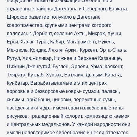
посудой не только близлежащие селения, но и
отдаленные районы Дагестана и Северного Кавказа.
Широкое развитие получило в Дагестане
ковроткачество, крупными центрами которого
являлись г. Дербент, селения Ахты, Микрах, Хучни,
Ерси, Халаг, Тураг, Кабир, Магарамкент, Рукель,
Межгюль, Кондик, Ляхля, Аркит, Куркент, Орта-Сталь,
Рутул, Хив,Чиликар, Нижнее и Верхнее Казанище,
Нижний Дженгутай, Буглен, Эрпели, Урма, Каякент,
Тлярата, Кутлаб, Хунзах, Батлаич, Дылым, Карата,
Кунбатар. Вырабатываемые в этих центрах
ворсовые и безворсовые ковры- сумахи, паласы,
килимы, арбабаши, циновки, переметные сумы,
наседельники и др.- имели свои излюбленные типы
рисунков, традиционный колорит, композицию каемок
и центральных медальонов. У каждой народности они
имели неповторимое своеобразие и несли отпечаток